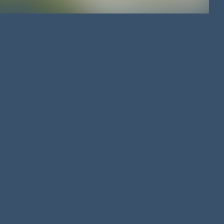
APPARTEMENT
/
115.18 M²
/
176 500 €