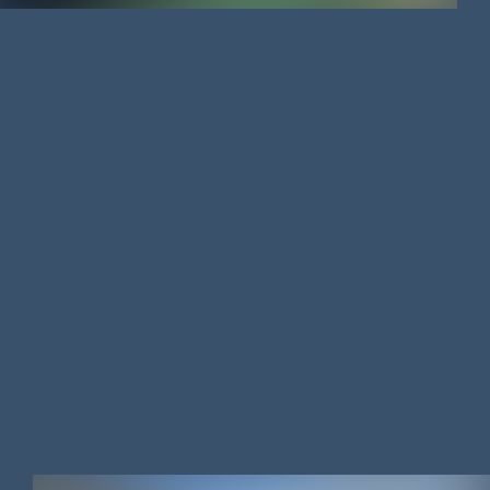
APPARTEMENT
/
166 M²
/
139 100 €