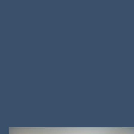
MAISON
/
96.81 M²
/
155 850 €