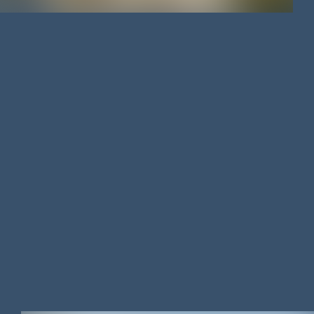
APPARTEMENT
/
68.45 M²
/
169 000 €