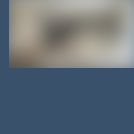
MAISON
/
125 M²
/
346 500 €