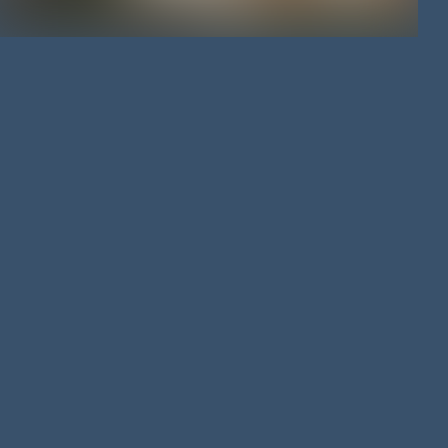
MAISON
/
123 M²
/
117 700 €