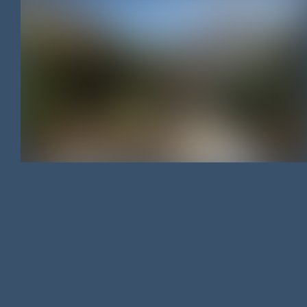
MAISON DE VILLE
/
100 M²
/
268 000 