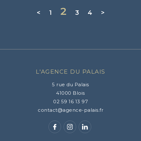
2
<
1
3
4
>
L'AGENCE DU PALAIS
5 rue du Palais
41000
Blois
02 59 16 13 97
contact@agence-palais.fr