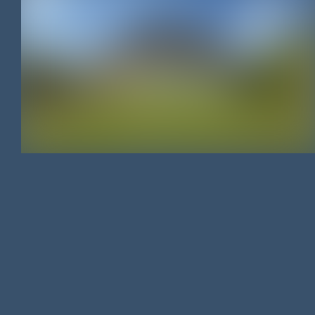
MAISON
/
190 M²
/
367 500 €