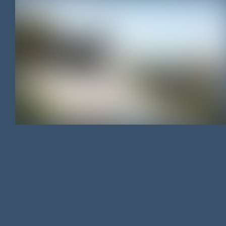
MAISON
/
450 M²
/
867 000 €