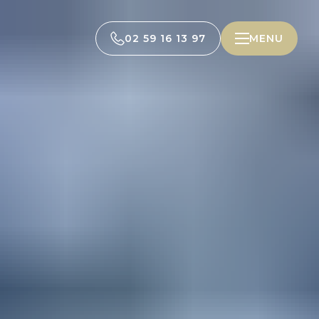
02 59 16 13 97
MENU