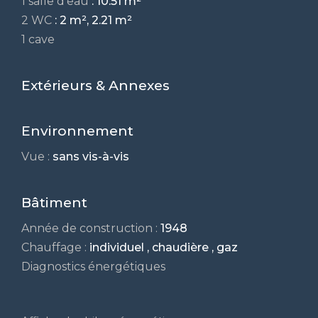
1 salle d'eau
: 10.51 m²
2 WC
: 2 m², 2.21 m²
1 cave
Extérieurs & Annexes
Environnement
Vue :
sans vis-à-vis
Bâtiment
Année de construction :
1948
Chauffage :
individuel , chaudière , gaz
Diagnostics énergétiques