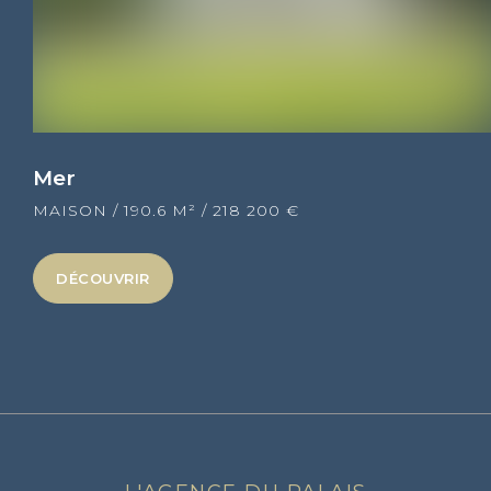
Mer
MAISON
/
190.6 M²
/
218 200 €
DÉCOUVRIR